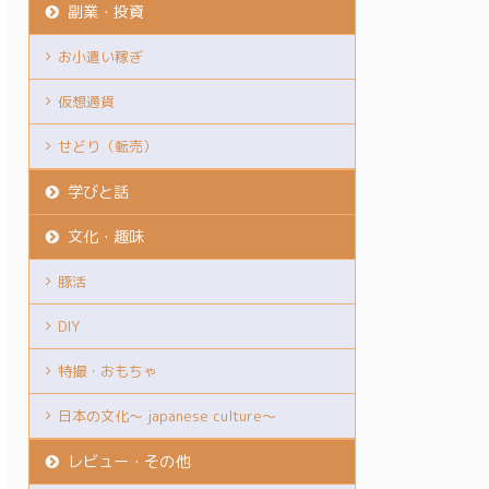
副業・投資
お小遣い稼ぎ
仮想通貨
せどり（転売）
学びと話
文化・趣味
豚活
DIY
特撮・おもちゃ
日本の文化～ japanese culture～
レビュー・その他