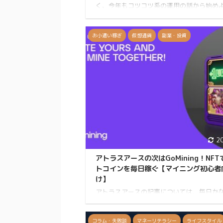
く、今年もコツコツ系の運用の話から始め
思います。GoMiningを始めて半年経ったの
の実感と仕組みをまとめておきます。 Table 
Contents Toggle 1. 仮想通貨の王様「ビ
お小遣い稼ぎ
仮想通貨
副業・投資
ン」とマイニングの基礎 2. 「GoMining」
NFT × ビットコインマイニングの新しい形 ✔
で参加する仕組み 3. NFTと「GOMININGト
ン」の役割 4. 実際に半年やってみた感想と
初期のポイント ...
2
アトラスアースの次はGoMining！NF
トコインを毎日稼ぐ【マイニング初心者
け】
アトラスアースの記事については、毎日か
人が読んでくれていて書いて良かったなと
います。 読んだ人の中には実際にアトラス
で広大なデジタルアースを買って、ドルを
コラム・失敗談
マネーリテラシー
ライフスタイル