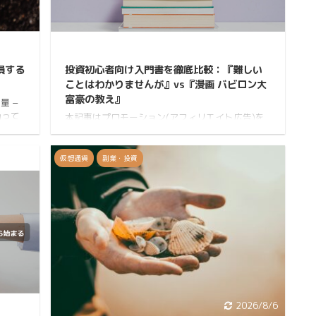
026/8/6
2026/8/6
損する
投資初心者向け入門書を徹底比較：『難しい
ことはわかりませんが』vs『漫画 バビロン大
富豪の教え』
量 −
gって
本記事はプロモーション(アフィリエイト広告)を
算する
含みます。 結論：比較の結果は? 新NISA対応で具
024
体的な投資手法を今すぐ実践したい人は『難しい
整理した
ことはわかりませんが』、お金に対する心構えと
仮想通貨
副業・投資
投資額
長期的な人生設計から学びたい人は『漫画 バビロ
れば、
ン大富豪の教え』がおすすめです。 こんな疑問、
分岐点
ありませんか? 「投資をしなきゃいけないのは分
益構造は
かるけど、何から始めたらいいのか全然わからな
イニン
い…」「本を読みたいけど、投資の話ってなんか
難しそう」という方、多いですよね。実は投資初
心者向けの入門書は山ほどありますが、どれを選
ぶかで学べ ...
026/8/6
2026/8/6