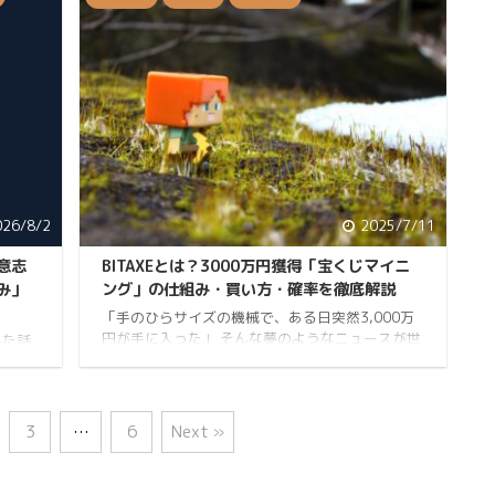
ンクし
度なしのリアルな収益性や攻略法、そして誰もが
踏み入
気になる「損益分岐点」について、徹底的に解説
を楽し
していきます。 アトラスアースで生活するのは可
覚に魅
能なのか？ 無課金と課金、どっちがいい？ 正直、
いま
ゲームとして面白い？ こんな疑問をお持ちの方
、これ
は、ぜひ最後までお付き合いください。 かなり現
使って
実的な話をします。 なお、アトラスアースの仕組
み ...
026/8/2
2025/7/11
意志
BITAXEとは？3000万円獲得「宝くじマイニ
み」
ング」の仕組み・買い方・確率を徹底解説
「手のひらサイズの機械で、ある日突然3,000万
円が手に入った」 そんな夢のようなニュースが世
した話
界を駆け巡り、「BITAXE」という名が一躍注目を
はこち
集めました。 あなたも「宝くじマイニング」とい
には本
う言葉と共に、この小さなデバイスに興味を持っ
んでい
たのではないでしょうか？ きなこ無駄を省いて無
した。
3
…
6
Next »
駄なことするKINAKOですXをやってます 私自身、
て無駄
この不思議なデバイスに魅了された一人として、
、借金
BITAXEの正体から、世間を騒がせたニュースの真
なりま