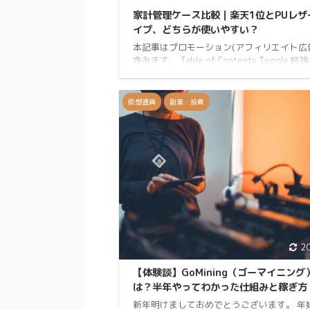
家計管理ケース比較｜楽天1位とPUレザ
イプ、どちらが使いやすい？
本記事はプロモーション(アフィリエイト広
含みます。 Table of Contents Toggle 結
の結果は? こんな疑問、ありませんか? 徹
表 タイプ別のおすすめ まとめ:結局どれを
きか 紹介した商品 結論:比較の結果は? コ
仮想通貨
副業・投資
口コミ数重視ならSORASION版（1980円
の質感と高級感重視ならICHIFUJI版（248
おすすめです。 こんな疑問、ありませんか?
計管理を始めたいけど、家計簿って続かな
「銀行通帳、キャッシュカード、保険証、
...
2
【体験談】GoMining（ゴーマイニング
は？半年やってわかった仕組みと稼ぎ方
新年明けましておめでとうございます。 年