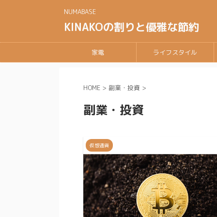
NUMABASE
KINAKOの割りと優雅な節約
家電
ライフスタイル
HOME
>
副業・投資
>
副業・投資
仮想通貨