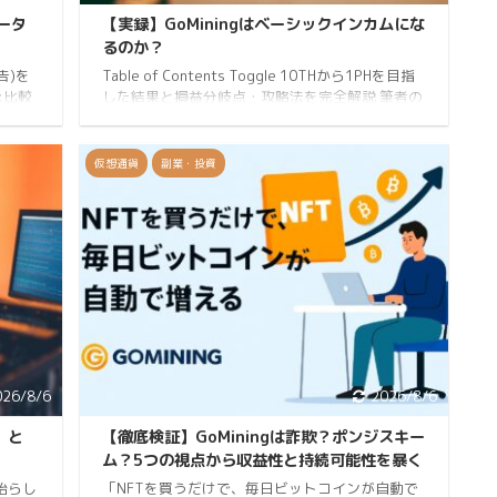
ータ
【実録】GoMiningはベーシックインカムにな
るのか？
告)を
Table of Contents Toggle 10THから1PHを目指
論:比較
した結果と損益分岐点・攻略法を完全解説 筆者の
底比較
GoMining運用条件（前提） NFTは「増やす」より
選ぶべ
「育てる」が正解な理由 理由 実測データで見る
スパと
GoMiningの収益構造 BTC産出量（実測） 維持コ
仮想通貨
副業・投資
）、素材
スト 1PH（1,000TH）達成時のリアルな数字 月間
0円）が
BTC収益 BTC価格別・月収 維持コスト（1PH） 純
 「家
利益（1PH） GoMiningの損益分岐点はここ BTC価
い…」
格の分岐点 GOMINING価格の分岐点 なぜ「1PH」
いろい
がひ ...
026/8/6
2026/8/6
）と
【徹底検証】GoMiningは詐欺？ポンジスキー
ム？5つの視点から収益性と持続可能性を暴く
始らし
「NFTを買うだけで、毎日ビットコインが自動で