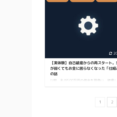
いる人もいるのでしょうか。 現実世界とリ
た新しい体験は、まさにweb3時代に足を
れたようなものです。（言い過ぎ） ゲーム
みながら収益を得る、Play to Earnの新感
力を感じてくれているのではないかなと思
す。 とはいえ、利益は微々たるものですが
もまた積み重ねというやつです。 アプリを
「稼 ...
2
【実体験】自己破産からの再スタート。
が弱くてもお金に困らなくなった「仕組
の話
以前、私が500万円の借金を背負い、破産
を書かせていただきました。 ▼前回の記事
ら借金500万円からの這い上がり この記事
当に多くの反響をいただき、同じように悩
る方がたくさんいることを改めて実感しま
1
2
ありがとうございます。 きなこ無駄を省い
なことするKINAKOですXをやってます さて
は終わり、新たな借金こそ作らない生活に