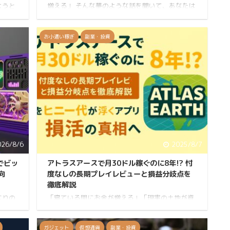
ようと
増える」 そんな夢のような話を聞いて、あなたは
で、そ
GoMiningに興味を持ったかもしれません。 しかし
of
同時に、こうも思ったはずです。 「うますぎる話
ットコイ
には裏がある。これってポンジスキームじゃない
お小遣い稼ぎ
副業・投資
とは？
の？」 「海外のアプリだし、詐欺だったらどうし
 NFT
よう…」 その疑念、非常によくわかります。 実際
ーク
にネット上では、GoMiningに対するネガティブな
稼ぎ方
意見も散見されます。 そこでこの記事では、
GoMiningが本当に信頼に値するサービスなのかを
判断するため、以下の5つの核心的な ...
026/8/6
2025/8/7
Tでビッ
アトラスアースで月30ドル稼ぐのに8年!? 忖
向
度なしの長期プレイレビューと損益分岐点を
徹底解説
なりの
「寝ている間にお金が増える」「現実の土地が資
感じて
産になる」と話題のアプリ『Atlas Earth（アトラ
アース
スアース）』。 この記事では、実際に課金までし
稼いで
てアトラスアースを長期プレイしている私が、忖
ガジェット
仮想通貨
副業・投資