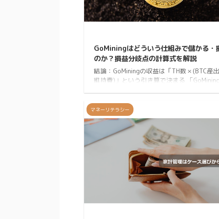
2
GoMiningはどういう仕組みで儲かる・
のか？損益分岐点の計算式を解説
結論：GoMiningの収益は「TH数 × (BTC産出
維持費)」という引き算で決まる 「GoMinin
結局儲かるの？」「損益分岐点ってどう計
の？」 こうした疑問に対し、この記事では2
年11月からGoMiningを運用してきた中で
マネーリテラシー
仕組みそのものを解説します。今の自分の
やTH数には触れません。計算式さえ押さえ
あなた自身の条件を当てはめて誰でも損益
を出せるようになります。 GoMiningの収
「2つの数字」で決まる GoMiningのNFTマ
グ ...
2