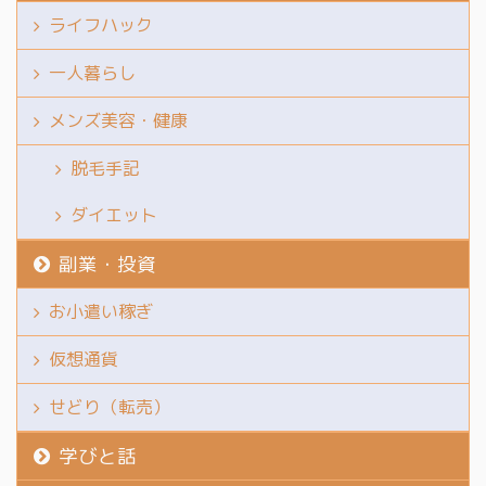
Play to Earnの新感覚に
ライフハック
魅力を感じてくれている
のではないかなと思いま
一人暮らし
す。 とはいえ、利益は
微々たるものですが、こ
メンズ美容・健康
れもまた積み重ねという
脱毛手記
やつです。 アプリを使っ
て「稼 ...
ダイエット
副業・投資
お小遣い稼ぎ
仮想通貨
せどり（転売）
学びと話