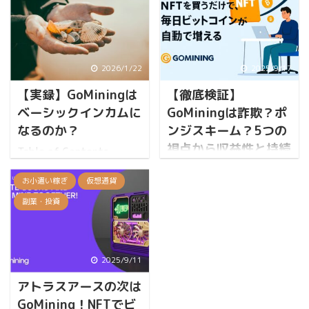
維持費)」という引き算
(アフィリエイト広告)を
で決まる 「GoMiningっ
含みます。 結論：比較の
て結局儲かるの？」「損
結果は? 新NISA対応で具
益分岐点ってどう計算す
体的な投資手法を今すぐ
2026/1/22
2025/9/17
るの？」 こうした疑問に
実践したい人は『難しい
【実録】GoMiningは
【徹底検証】
対し、この記事では
ことはわかりません
2024年11月から
ベーシックインカムに
GoMiningは詐欺？ポ
が』、お金に対する心構
GoMiningを運用してきた
えと長期的な人生設計か
なるのか？
ンジスキーム？5つの
中で整理した仕組みその
ら学びたい人は『漫画 バ
視点から収益性と持続
Table of Contents
ものを解説します。今の
ビロン大富豪の教え』が
可能性を暴く
Toggle 10THから1PHを
自分の投資額やTH数には
おすすめです。 こんな疑
お小遣い稼ぎ
仮想通貨
目指した結果と損益分岐
「NFTを買うだけで、毎
触れません。計算式さえ
問、ありませんか? 「投
点・攻略法を完全解説 筆
副業・投資
日ビットコインが自動で
押さえれば、あなた自身
資をしなきゃいけないの
者のGoMining運用条件
増える」 そんな夢のよう
の条件を当てはめて誰で
は分かるけど、何から始
（前提） NFTは「増や
な話を聞いて、あなたは
も損益分岐点を出せるよ
めたらいいのか全然わか
す」より「育てる」が正
GoMiningに興味を持った
うになります。
らない…」「本を読みた
2025/9/11
解な理由 理由 実測デー
かもしれません。 しかし
GoMiningの収益構造は
いけど、投資の話ってな
タで見るGoMiningの収益
アトラスアースの次は
同時に、こうも思ったは
「2つの数字」で決まる
んか難しそう」という
構造 BTC産出量（実測）
GoMining！NFTでビ
ずです。 「うますぎる話
GoMiningのNFTマイニン