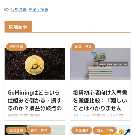
-
仮想通貨
,
副業・投資
関連記事
仮想通貨
副業・投資
2026/8/6
2026/8/6
GoMiningはどういう
投資初心者向け入門書
仕組みで儲かる・損す
を徹底比較：『難しい
るのか？損益分岐点の
ことはわかりません
計算式を解説
が』vs『漫画 バビロ
ン大富豪の教え』
結論：GoMiningの収益は
仮想通貨
副業・投資
仮想通貨
副業・投資
「TH数 × (BTC産出量 −
本記事はプロモーション