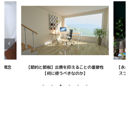
本概念
【節約と節税】出費を抑えることの重要性
【永久
【何に使うべきなのか】
スフ