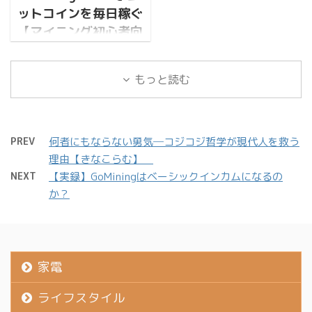
方、多いですよね。実は
維持コスト
には裏がある。これって
ットコインを毎日稼ぐ
グ ...
投資初心者向けの入門書
1PH（1,000TH）達成時
ポンジスキームじゃない
【マイニング初心者向
は山ほどありますが、ど
のリアルな数字 月間BTC
の？」 「海外のアプリだ
け】
れを選ぶかで学べ ...
収益 BTC価格別・月収 維
し、詐欺だったらどうし
アトラスアースの記事に
持コスト（1PH） 純利益
よう…」 その疑念、非常
もっと読む
ついては、毎日かなりの
（1PH） GoMiningの損
によくわかります。 実際
人が読んでくれていて書
益分岐点はここ BTC価格
にネット上では、
いて良かったなと感じて
の分岐点 GOMINING価格
GoMiningに対するネガテ
います。 読んだ人の中に
の分岐点 なぜ「1PH」が
PREV
何者にもならない勇気─コジコジ哲学が現代人を救う
ィブな意見も散見されま
は実際にアトラスアース
ひ ...
理由【きなこらむ】
す。 そこでこの記事で
で広大なデジタルアース
NEXT
【実録】GoMiningはベーシックインカムになるの
は、GoMiningが本当に信
を買って、ドルを稼いで
か？
頼に値するサービスなの
いる人もいるのでしょう
かを判断するため、以下
か。 現実世界とリンクし
の5つの核心的な ...
た新しい体験は、まさに
web3時代に足を踏み入
家電
れたようなものです。
（言い過ぎ） ゲームを楽
ライフスタイル
しみながら収益を得る、