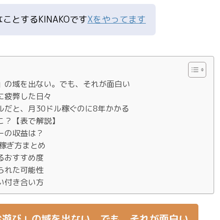
なことする
KINAKOです
Xをやってます
」の域を出ない。でも、それが面白い
に疲弊した日々
ルだと、月30ドル稼ぐのに8年かかる
こ？【表で解説】
ーの収益は？
の稼ぎ方まとめ
るおすすめ度
られた可能性
い付き合い方
お遊び」の域を出ない。でも、それが面白い