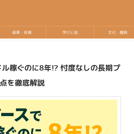
副業・投資
学びと話
文化・趣味
ル稼ぐのに8年!? 忖度なしの長期プ
点を徹底解説