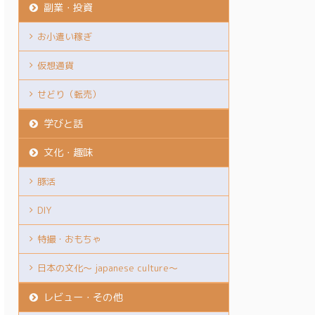
副業・投資
お小遣い稼ぎ
仮想通貨
せどり（転売）
学びと話
文化・趣味
豚活
DIY
特撮・おもちゃ
日本の文化～ japanese culture～
レビュー・その他