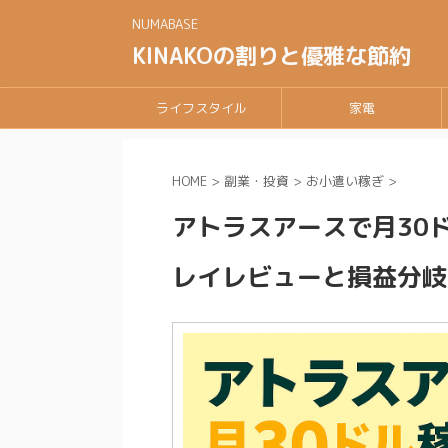
NUMABASE
KINAKOの割りと優雅な節約
ライフスタイル
家電
HOME
>
副業・投資
>
お小遣い稼ぎ
>
アトラスアースで月30ド
レイレビューと損益分岐