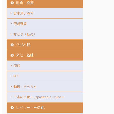
副業・投資
お小遣い稼ぎ
仮想通貨
せどり（転売）
学びと話
文化・趣味
豚活
DIY
特撮・おもちゃ
日本の文化～ japanese culture～
レビュー・その他