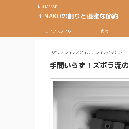
NUMABASE
KINAKOの割りと優雅な節約
ライフスタイル
家電
HOME
>
ライフスタイル
>
ライフハック
>
手間いらず！ズボラ流の