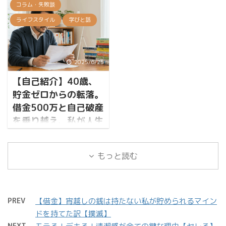
「保護フィルムの
レンドから 池袋駅の南改
コラム・失敗談
トレスから逃げていませ
以前、私が500万円の借
Colorful」のNASA仕様タ
札前に、ふわりとした空
んか？」 かつての僕は、
ライフスタイル
学びと話
金を背負い、破産した話
イプ。価格・実績・評
気が漂い始めている。 そ
この問いに「YES」とし
を書かせていただきまし
価、どこを重視するかで
れは、韓国発の人気キャ
か答えられませんでし
た。 ▼前回の記事はこち
答えが変わる比較になり
ラクター「チェゴシム」
た。 東京での慣れない仕
ら借金500万円からの這
ました。 こんな疑問、あ
と、日本の脱力系哲学キ
2025/6/25
事、すり減る心、孤独な
い上がり この記事には本
りませんか? 「ネックク
ャラ「コジコジ」が手を
【自己紹介】40歳、
夜。その全てから逃げる
当に多くの反響をいただ
ーラーって色々あるけ
取り合う──そんな夢の
ように、僕は飲み歩き、
貯金ゼロからの転落。
き、同じように悩んでい
ど、結局どれが一番いい
ようなポップアップイベ
浪費し、そして気づけば
る方がたくさんいること
借金500万と自己破産
の?」「安いのを買って
ントの告知がSNSを駆け
500万円という借金の底
を改めて実感しました。
を乗り越え、私が人生
失敗したくな ...
巡ったからだ ...
にいました。 これは、僕
ありがとうございます。
の再設計を決意した日
が「ストレス浪費」とい
きなこ無駄を省いて無駄
はじめまして。このブロ
う名の沼に、どうしよう
なことするKINAKOですX
もっと読む
グ「KINAKOの割と優雅
もなく沈んでいった日々
をやってます さて、借金
な節約」を運営している
の記録です。もしあなた
は終わり、新たな借金こ
KINAKOです。 この記事
が今、同じような苦しさ
そ作らない生活になりま
は、私の自己紹介であ
PREV
【借金】宵越しの銭は持たない私が貯められるマイン
を感じているなら、どう
した。 これでようやく安
り、このブログを始めた
ドを持てた訳【撲滅】
か、僕の失敗を読んでく
心…と思いきや、私の目
理由についてお話しす
NEXT