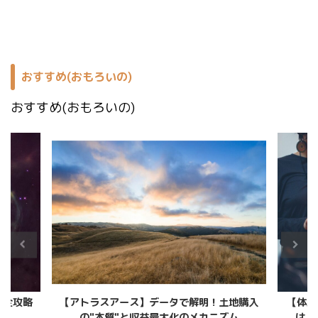
おすすめ(おもろいの)
おすすめ(おもろいの)
完全攻略
【アトラスアース】データで解明！土地購入
【体験
の"本質"と収益最大化のメカニズム
は？