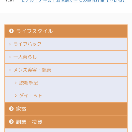
ださい。 きなこ無駄を省
モテる！デキる！清潔感が全ての鍵な理由【ヤレる】
の前には新たな壁が立ち
る、とても大切な記事で
いて無駄なことする
はだかったのです。 それ
す。 もしあなたが 将来
KINAKOですXをやってま
は、「借金はないのに、
のお金に漠然とした不安
す 東京砂漠： ...
なぜか日々の生活がずっ
がある 気づけば借金が膨
と ...
ライフスタイル
らんでいる 人生、もう手
遅れかもしれない かつて
ライフハック
の私と同じように感じて
いるなら、どうか、この
一人暮らし
先を読み進めてみてくだ
さい。これは、あなたの
メンズ美容・健康
未来を少しだけ優雅にす
るための、私の物語で
脱毛手記
す。 きなこ無駄を省いて
ダイエット
無駄なことするKINAKO
ですXをやってます ほぼ
家電
殴り書 ...
副業・投資