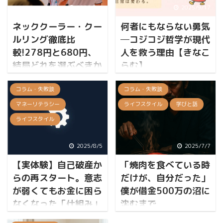
2026/8/9
2025/9/17
ネッククーラー・クー
何者にもならない勇気
ルリング徹底比
─コジコジ哲学が現代
較!278円と680円、
人を救う理由【きなこ
結局どれを選ぶべきか
らむ】
本記事はプロモーション
ちょっとした時間のちょ
コラム・失敗談
コラム・失敗談
(アフィリエイト広告)を
っと小話。 意味があるの
含みます。 結論:比較の
かないのか知識沼
マネーリテラシー
ライフスタイル
学びと話
結果は? とにかく安く試
KINAKOが最近のことを
ライフスタイル
したいなら278円の
コーヒーでも飲みなが
「GARAGE
ら。 本日の沼は「コジコ
2025/8/5
2025/7/7
COLLECTION」、レビュ
ジ哲学」 きなこ無駄を省
【実体験】自己破産か
「焼肉を食べている時
ー数の多さで安心して選
いて無駄なことする
びたいなら4648件の実
KINAKOです。 いつも記
らの再スタート。意志
だけが、自分だった」
績を持つ「オシャリン
事を読んでくださってあ
が弱くてもお金に困ら
僕が借金500万の沼に
グ」、評価の高さで選ぶ
りがとうございます。 X
なくなった「仕組み」
沈むまで
なら4.29を叩き出した
をやってます。 今日のト
の話
「お金を使うことで、ス