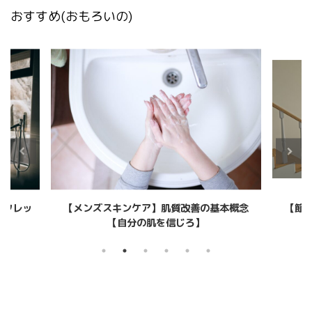
おすすめ(おもろいの)
キンケア】肌質改善の基本概念
【節約と節税】出費を抑えるこ
【自分の肌を信じろ】
【何に使うべきなのか