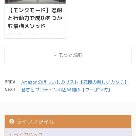
きるサプリとの違いは果
が家でも簡単にうまい味
息のためだけじゃない 心
無駄なことするKINAKO
たしてそれだけが理由な
【モンクモード】忍耐
を作れる方法をまとめよ
と体に、様々な良い影響
ですX（日常更新多
のか考察していきたいと
うと思う。 ちなみにこの
と行動力で成功をつか
を与えてくれる 集中力・
め）、をやってます 結
思う。 きなこKINAKOで
ブログはレシピ記事では
む最強メソッド
記憶力の向上 睡眠中に脳
論：節約家が選ぶべき
す。X【旧Twitter】（日
ないのであしからず。 き
は ...
修行僧になればどんなこ
VODの「最強の組み合わ
常更新多め）、をやって
なこKINAKOです。
とも達成できるって話。
せ」はこ ...
ます。自己紹介 俺達は中
X【Twitter】（日常更新
近頃、自己成長だの目標
多忙 自炊なんてしてる時
多め）、をやってます。
もっと読む
達成だの、ジョージなど
間あるかい！ そんなこと
自己紹介 モツ鍋の魅力と
に特化した生活スタイル
してる暇があったら少し
ライフハック要素 意味わ
として注目を集めている
でも休みたいわい！ そん
からんよな。モツ鍋のど
のが「MONKMODE」
な40代男性、多いのでは
PREV
Amazonのほしいものリスト【応援の新しいカタチ】
こにライフハックがあん
だ。 今回は、それがどん
ないだろうか。 健康維持
NEXT
若さとプロテインの因果関係【クーポン付】
ねんって。わがります。
なものなのか具体的に説
のためにサプリメントを
ただモツ鍋は美味しいだ
明し、その効果について
活用するのも一つだが、
けではなく、手間を省け
解説する。 きなこ
...
るのに豪華に見える「時
KINAKOです。
短料 ...
ライフスタイル
X【Twitter】（日常更新
多め）、をやってます。
ライフハック