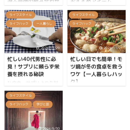
選ぶ最強の組み合わせ
おすすめアイテム
は？
最近寝れてる？ めちゃく
ライフスタイル
ライフスタイル
ちゃ聞かれるくらい目の
VODの固定費、見直しま
クマがやばい 寝ても寝て
ライフハック
一人暮らし
ライフハック
せんか？賢い節約家は
も寝足りないので今回は
「組み合わせ」で考える
その改善を試みる きなこ
契約は少ない方がいい
KINAKOですX（日常更新
し、見なくても優雅に生
2024/11/29
2024/11/21
多め）、をやってます
活できる人はいるかもし
忙しい40代男性に必
忙しい日でも簡単！モ
日々の生活において、睡
れない ただ、私はアニメ
眠の質は非常に重要な要
見！サプリに頼らず栄
ツ鍋が冬の食卓を救う
が観たいし映画も観たい
素だと感じています。 今
しバラエティも観たい と
養を摂れる秘訣
ワケ【一人暮らしハッ
回は、生活改善という観
いうわけで、たくさんの
ク】
私自身、サプリよりも料
点から、質の高い睡眠を
VODを契約しては解約し
理でという考え方なので
冬到来というわけで、鍋
得るための方法と、それ
てきた私がたどり着いた
ライフスタイル
この記事にはかなりの偏
が増えてくる。 作るのが
をサポートするアイテム
『月額1,000円台で満足
りがあることだけ先に言
簡単だからこそ美味しい
ライフハック
学びと話
についてご紹介したいと
度MAXにする、VODの最
っておく。 見た目や味で
ものが食べたい。 鍋の中
思う 須らく見よ なぜ質
強の組み合わせ』を、あ
楽しむものだと思うけ
でもモツ鍋がぐんを抜い
のいい睡眠が重要なのか
なたのタイプ別に伝授し
ど、手軽に素早く接種で
て美味いと思っている私
質の高い睡眠は、単に休
ます きなこ無駄を省いて
2024/9/30