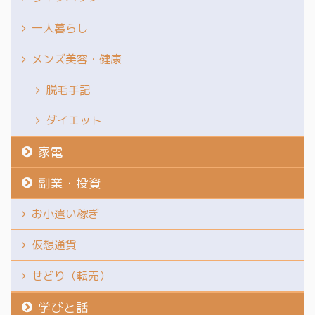
自己紹介
「MONKMODE」とは 生
一人暮らし
活の中から不必要な要素
を排除し、自分の目標や
メンズ美容・健康
成長に完全にフォーカス
する期間を指す。 まるで
脱毛手記
「お坊さん」のように娯
ダイエット
楽や社交を断ち切り、集
中力を高めて自己鍛錬に
家電
励 ...
副業・投資
お小遣い稼ぎ
仮想通貨
せどり（転売）
学びと話