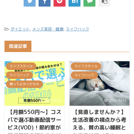
-
ダイエット
,
メンズ美容・健康
,
ライフハック
関連記事
ライフスタイル
ライフスタイル
ライフハック
ライフハック
買ってよかったもの
2025/6/23
2025/5/15
【月額550円〜】コス
【見直しませんか？】
パで選ぶ動画配信サー
生活改善の視点から考
ビス(VOD)！節約家が
える、質の高い睡眠と