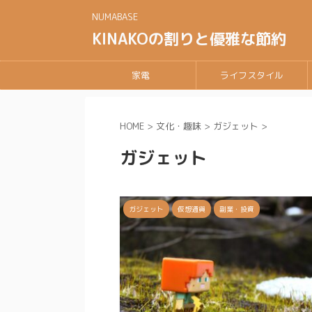
NUMABASE
KINAKOの割りと優雅な節約
家電
ライフスタイル
HOME
>
文化・趣味
>
ガジェット
>
ガジェット
ガジェット
仮想通貨
副業・投資