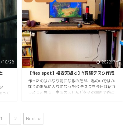
紹介 X
回はそんなYouTuberは儲かっているのか、それと
グラフ
も…な話をしていきたいと思います。 ではやって
表示
いきましょう！ きなこKINAKOです。Twitter、
、ウ
Instagramをやっています。自己紹介 正直儲かっ
バーな
ている チャンネル登録者数1000人以上、過去1 ...
2/10/28
2022/7/5
と
【flexispot】格安天板でDIY昇降デスク作成
作ったのはかなり前になるのだが、私の中ではか
なりのお気に入りになったPCデスクを今日は紹介
い
しようと思う。生活のほとんどをその場所で過ご
売って
しており、これからの生活に欠かすことができな
自身が
いPCデスク。私はPCがなければ何が残るのだろう
共有し
と考えると本当に何も残らないのではないだろう
みたけ
か。こうやってブログを書くのも、ゲームをする
はそれ
1
2
Next »
のも、仕事をするのも、しゃべるのも、調べもの
したり、映画を観るとしてもPCあって初めてでき
己紹介
ることだらけで、それがなかったら何してるのか
、みん