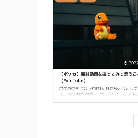
Twitter、Instagramをやっています。自己
serverとは X serverは、コンピュータの
ィカルユーザーインターフェース（GUI）を
するためのプログラムの一つです。GUIとは
ィンドウやアイコン、ボタン、スクロール
どがある、操作しやすい画 ...
202
【ポケカ】開封動画を撮ってみて思うこ
【You Tube】
ポケカ中毒になって約1ヶ月が経とうとして
る。 投資額がやばい。控えないと…。でも
たら買っちゃうんだよな…。 恐ろしい。 
何をしているのか残す意味でも開封動画を
たい意味でも残せるYou Tubeとして始めて
ど、そこで色々思うことができたので今日
をまとめようと思う。 きなこKINAKOです。
Twitter、Instagramをやっています。自
カードは自引きかメルカリか 早速なのだが