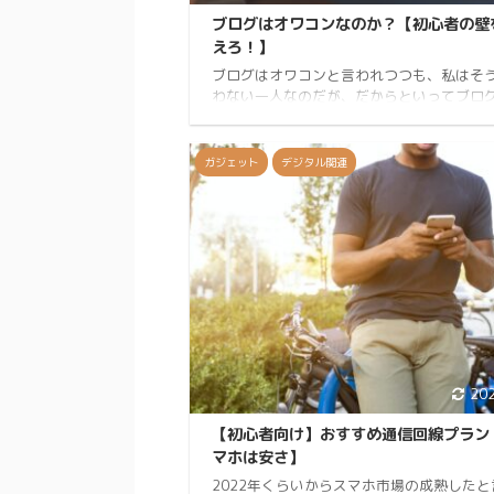
ブログはオワコンなのか？【初心者の壁
えろ！】
ブログはオワコンと言われつつも、私はそ
わない一人なのだが、だからといってブロ
ですべてが決まるとは思っていない。 You T
Twitter、Instagram、TikTok、様々な媒
して情報発信はされる。 今回は各種SNSの
ガジェット
デジタル関連
向き不向きについて話をする。私個人の見
で全てではないことは先に言っておく。 あ
ログが何故オワコンではないか、書かなく
由も含めて解説していく。 きなこKINAKO
Twitter、Instagramをやっています。自
You Tu ...
20
【初心者向け】おすすめ通信回線プラン
マホは安さ】
2022年くらいからスマホ市場の成熟したと