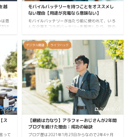
を越
モバイルバッテリーを持つことをオススメし
ない理由【用途が充電なら意味ない】
うは思
モバイルバッテリーが当たり前に使われて、いろ
グだけ
んな企業もコラボバッテリーを販売したり、世の
ube、
中当たり前に持っている時代になってはいるが、
体を通
私はオススメしない。 必要なのはなぜなのか？買
特徴と
うなら何がいいのか。私目線で解説してみる。 き
デジタル関連
ライフハック
解なの
なこKINAKOです。Twitter、Instagramをやって
と、ブ
います。自己紹介 モバブって言わないの？ どこ
なる理
ぞの誰にもモバブって言って通じない。 なんで？
です。
てか略さないらしい。そうなんだ。 ていうか、モ
己紹介
バブって使ってたけど元々の名前を知らなかった
ので調べてみた。 三洋電 ...
23/6/19
2024/3/27
【ス
【継続は力なり】アラフォーおじさんが2年間
ブログを続けた理由：成功の秘訣
言って
ブログ歴は2021年1月23日からなので2年4ヶ月