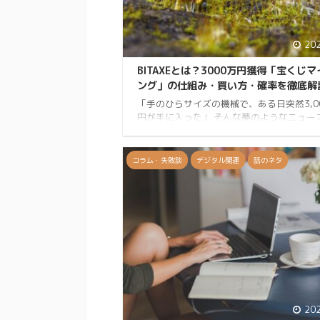
20
BITAXEとは？3000万円獲得「宝くじマ
ング」の仕組み・買い方・確率を徹底解
「手のひらサイズの機械で、ある日突然3,0
円が手に入った」 そんな夢のようなニュー
界を駆け巡り、「BITAXE」という名が一躍
集めました。 あなたも「宝くじマイニング
う言葉と共に、この小さなデバイスに興味
コラム・失敗談
デジタル関連
話のネタ
たのではないでしょうか？ きなこ無駄を省
駄なことするKINAKOですXをやってます 私
この不思議なデバイスに魅了された一人と
BITAXEの正体から、世間を騒がせたニュー
相、そして 「本当に儲かるのか？」 という
気になる疑問まで、徹底的に調査しまし ...
20