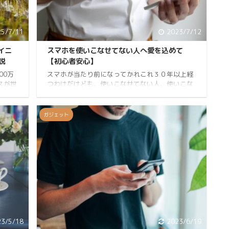
25/7/11
2023/7/12
イニ
スマホを使いこなせてない人へ愛を込めて
説
【初心者安心】
00万
スマホが当たり前になってかれこれ３０年以上経
スが世
つわけだけども、使いこなせてない人、使いこな
注目を
さなきゃって色々思うことがあるでしょうけど、
」とい
そこまで使える必要性なんてないんじゃないかと
を持っ
思う。 きなこKINAKOです。Twitter、Instagram
ガジェット
いて無
をやっています。自己紹介 スマホ乗り換えという
自身、
壁 今となっては乗り換えによってよりよりサービ
して、
スを受けられるケースが多い。 ガラケーを今もな
スの真
お使っている人たちはどこまで頑ななのだろう
誰もが
か。通話とメールが使えたらといいつつ、今や
SNS、メッセージのやり取り等スマホでないと無
...
23/5/18
2023/6/19