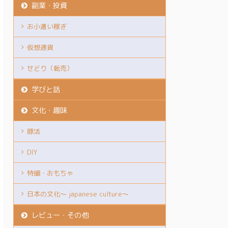
副業・投資
お小遣い稼ぎ
仮想通貨
せどり（転売）
学びと話
文化・趣味
豚活
DIY
特撮・おもちゃ
日本の文化～ japanese culture～
レビュー・その他