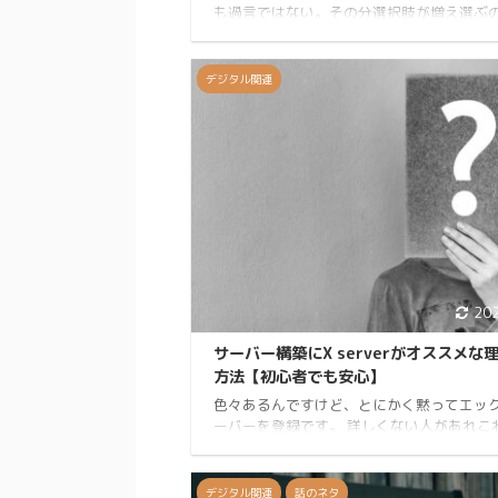
も過言ではない。その分選択肢が増え選ぶ
だって話なんですけど。 今回はそこらへん
な色を選べばなんでもいいと思う。あとバ
ーが１日は使えるかどうかだ。 iPhoneで言
デジタル関連
12以降、androidならGalaxy S20以降、Pixe
あたりを買えばとりあえず大丈夫。 説明自
かりやすく簡単にしたので見てもらえれば
う。 きなこKINAKOです。Twitter、Instag
やっています。自己紹介 おすすめの通信回
択 ど ...
20
サーバー構築にX serverがオススメな
方法【初心者でも安心】
色々あるんですけど、とにかく黙ってエッ
ーバーを登録です。 詳しくない人があれこ
たとしてもサーバーの違いを理解するのは
です。 下記にまとめてみますけど多分やっ
感わかないと思います。 きなこKINAKOです
デジタル関連
話のネタ