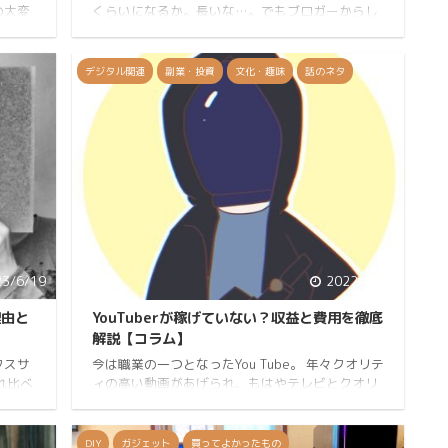
の大変
くらいになるか。長いな…。でもブロガーからし
は好き
たらまだまだ始まったばかりな感じか。 先は長い
ッテリ
とはいえとりあえず２年を過ぎてよくもまぁ書け
えば
ていると自分を褒めたい。 そんな毎日更新してい
デジタル関連
副業・投資
文化・趣味
話のネタ
l 6a、
るわけでもないし、現状は今までの結果なのだか
体は分
ら問題はない。 今回はそんなブログ歴が浅い人向
と思
けに曲がりなりにも続けてこれた人がどういった
ramを
状態なのかを解説できればと思う。 これを読んで
線は一
モチベ復活してくれれば幸いだ。 記事数は100件
くらいか？ちゃんと見てないけどそんくらい。 2
年で1 ...
23/6/19
2022/11/7
理由と
YouTuberが稼げていない？収益と費用を徹底
解説【コラム】
クスサ
今は職業の一つとなったYou Tube。 年々クオリテ
れ比べ
ィの高い動画があげられ、もはやテレビとクオリ
難しい
ティだけでいうと違いがないものとなっていま
ても実
す。 そんなYou Tubeで有名になった人たちの中で
。
どれくらい稼げているのか気になりますよね。 今
DIY
ガジェット
買ってよかったもの